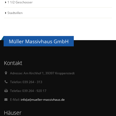
1 1/2 Geschosser
Stadtvillen
Müller Massivhaus GmbH
Kontakt
Adresse:
Am Kirchhof 1, 39397 Kroppenstedt
Telefon:
039 264 - 313
Telefax:
039 264 - 920 17
E-Mail:
info(at)mueller-massivhaus.de
Häuser